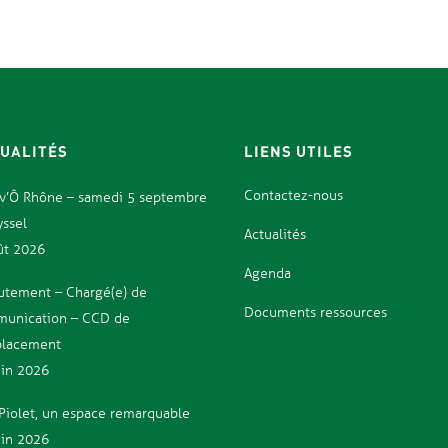
UALITÉS
LIENS UTILES
Contactez-nous
iv’Ô Rhône – samedi 5 septembre
yssel
Actualités
ût 2026
Agenda
utement – Chargé(e) de
Documents ressources
unication – CCD de
lacement
uin 2026
e Piolet, un espace remarquable
uin 2026