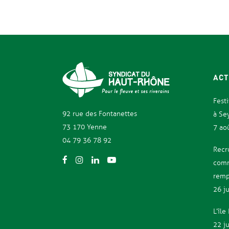
ACT
Fest
92 rue des
Fontanettes
à Se
73 170 Yenne
7 ao
04 79 36 78 92
Recr
comm
remp
26 j
L’îl
22 j