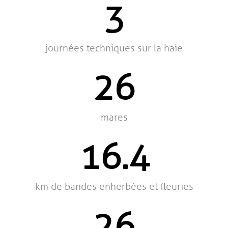
3
journées techniques sur la haie
26
mares
16.4
km de bandes enherbées et fleuries
26