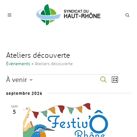
Ateliers découverte
Évènements
Ateliers découverte
ÉVÈNEMENTS
NAVIGAT
À venir
RECHERC
Recherche
Liste
DE
Sélectionnez
ET
VUES
septembre 2026
une
ÉVÈNEM
NAVIGATI
date.
SAM
DE
5
VUES
ÉVÈNEME