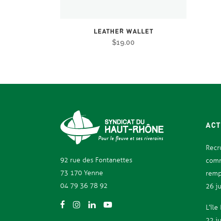
LEATHER WALLET
$
19.00
ACT
Recr
92 rue des
Fontanettes
comm
73 170 Yenne
remp
04 79 36 78 92
26 j
L’îl
22 j