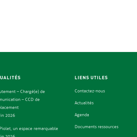
UALITÉS
LIENS UTILES
Contactez-nous
utement – Chargé(e) de
unication – CCD de
Actualités
lacement
Agenda
uin 2026
Documents ressources
e Piolet, un espace remarquable
uin 2026