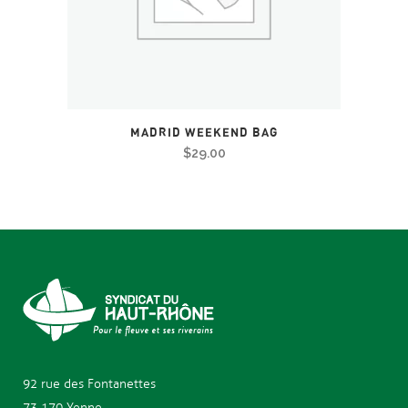
MADRID WEEKEND BAG
$
29.00
92 rue des
Fontanettes
73 170 Yenne