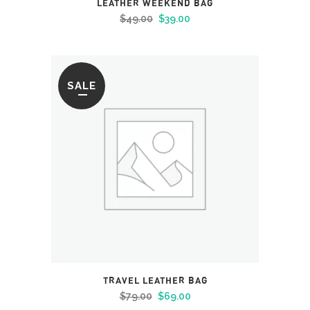
LEATHER WEEKEND BAG
Le
Le
$
49.00
$
39.00
prix
prix
initial
actuel
était :
est :
SALE
$49.00.
$39.00.
TRAVEL LEATHER BAG
Le
Le
$
79.00
$
69.00