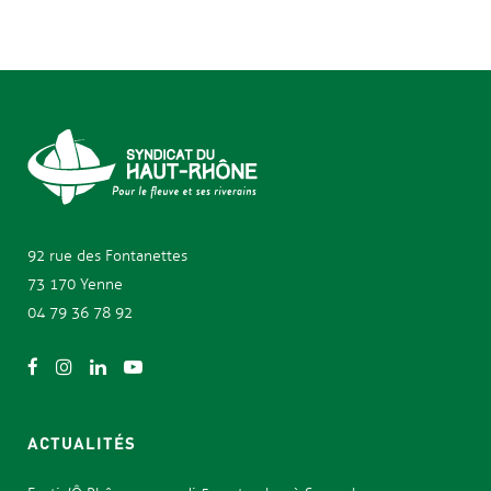
prix
prix
initial
actuel
était :
est :
$79.00.
$69.00.
92 rue des
Fontanettes
73 170 Yenne
04 79 36 78 92
ACTUALITÉS