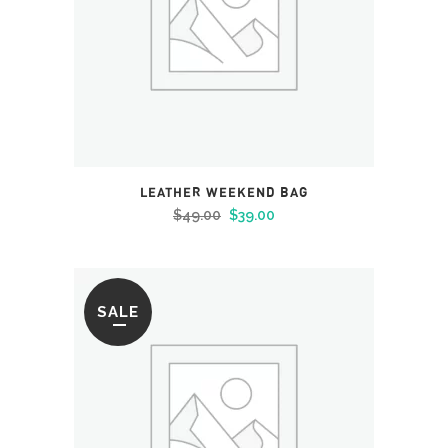
LEATHER WEEKEND BAG
Le
Le
$
49.00
$
39.00
prix
prix
initial
actuel
était :
est :
SALE
$49.00.
$39.00.