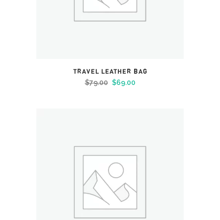
TRAVEL LEATHER BAG
Le
Le
$
79.00
$
69.00
prix
prix
initial
actuel
était :
est :
$79.00.
$69.00.